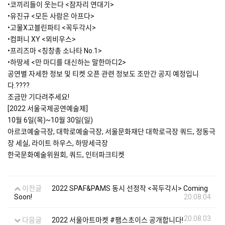
•코끼리들이 웃는다 <잠자리 연대기>
•유진규 <모든 사람은 아프다>
•고물X고블린파티 <꼭두각시>
•컴퍼니 XY <뫼비우스>
•프리즈마 <칭창총 소나타 No.1>
•하땅세 <만 마디를 대신하는 말한마디2>
공연별 자세한 정보 및 티켓 오픈 관련 정보도 조만간 공지 예정입니
다.????
조금만 기다려주세요!
[2022 서울국제공연예술제]
10월 6일(목)~10월 30일(일)
아르코예술극장, 대학로예술극장, 서울문화재단 대학로극장 쿼드, 정동극
장 세실, 라이트 하우스, 하땅세극장
한국문화예술위원회, 쿼드, 인터파크티켓
이전글
2022 SPAF&PAMS 동시 선정작 <꼭두각시> Coming
Soon!
20.08.04
20.08.03
다음글
2022 서울아트마켓 #팸스초이스 공개합니다!